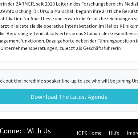
nerin der BARMER, seit 2019 Leiterin des Forschungsbereichs Med
stemforschung. Dr. Ursula Marschall begann ihre ärztliche Berufs
ualifikation für Anästhesie und erwarb die Zusatzbezeichnungen s
rztin leitete sie die operative Intensivstation im Helios Klinikum
ke. Berufsbegleitend absolvierte sie das Studium der Gesundheit
nagementfunktionen. Dazu gehörte neben der Führungsposition in
n Unternehmensberatungen, zuletzt als Geschäftsführerin.
ck out the incredible speaker line-up to see who will be joining Urs
Download The Latest Agenda
Connect With Us
IQPC Home
Hilfe
Impr