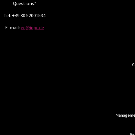
Questions?
Tel: +49 30 52001534
E-mail:
eq@iqpc.de
C
Managemen
Fi