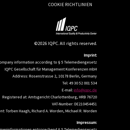
COOKIE RICHTLINIEN
©2026 IQPC. All rights reserved.
Imprint:
ompany information according to § 5 Telemediengesetz
IQPC Gesellschaft für Management Konferenzen mbH
Address: Rosenstrasse 2, 10178 Berlin, Germany
Tel: 49 30 52 001 534
E-mail:
info@iqpc.de
Registered at: Amtsgericht Charlottenburg, HRB 76720
VAT-Number: DE210454451
t: Torben Haagh, Richard A. Worden, Michael R. Worden
Impressum:
rmeninformationen entsprechend § 5 Telemediengesetz