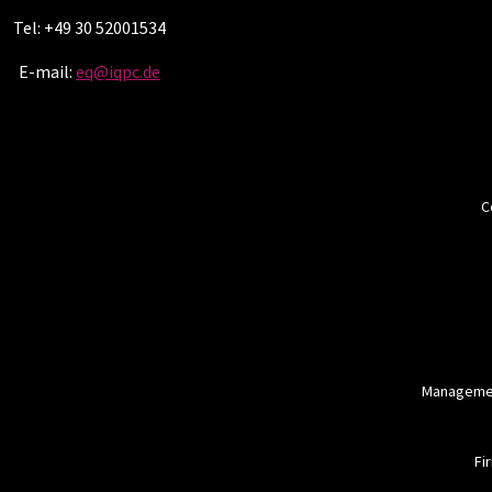
Tel: +49 30 52001534
E-mail:
eq@iqpc.de
C
Managemen
Fi