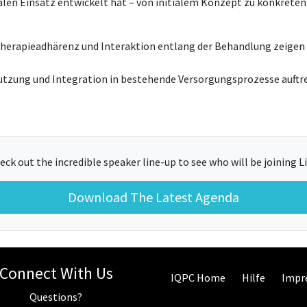
realen Einsatz entwickelt hat – von initialem Konzept zu konkre
 Therapieadhärenz und Interaktion entlang der Behandlung zeigen
tzung und Integration in bestehende Versorgungsprozesse auftret
eck out the incredible speaker line-up to see who will be joining Li
Download The Latest Agenda
Connect With Us
IQPC Home
Hilfe
Impr
Questions?