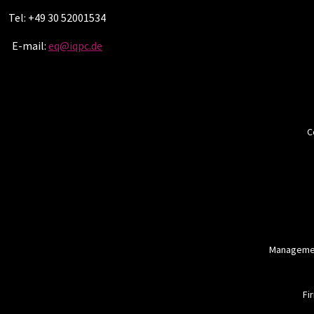
Tel: +49 30 52001534
E-mail:
eq@iqpc.de
C
Managemen
Fi