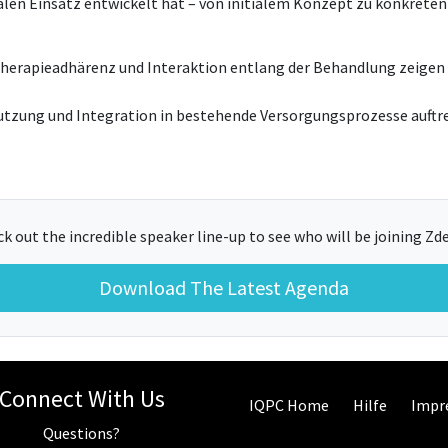
realen Einsatz entwickelt hat – von initialem Konzept zu konkre
 Therapieadhärenz und Interaktion entlang der Behandlung zeigen
tzung und Integration in bestehende Versorgungsprozesse auftret
k out the incredible speaker line-up to see who will be joining Zd
Download The Latest Agenda
Connect With Us
IQPC Home
Hilfe
Impr
Questions?