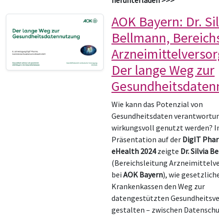
herunterladen >>>
AOK Bayern: Dr. Sil
Bellmann, Bereich
Arzneimittelversor
Der lange Weg zur
Gesundheitsdaten
Wie kann das Potenzial von
Gesundheitsdaten verantwortun
wirkungsvoll genutzt werden? In
Präsentation auf der
DigIT Pha
eHealth 2024
zeigte
Dr. Silvia 
(Bereichsleitung Arzneimittelv
bei
AOK Bayern
), wie gesetzlich
Krankenkassen den Weg zur
datengestützten Gesundheitsv
gestalten – zwischen Datenschu