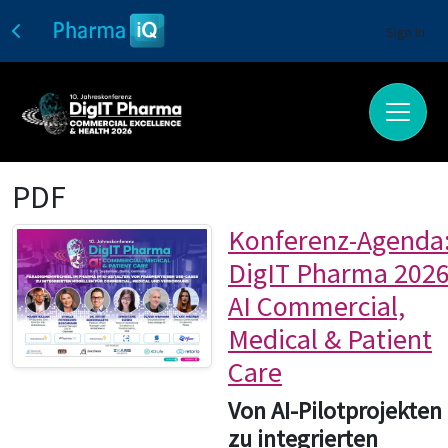
Sign In
PDF
Konferenz-Agenda
DigIT Pharma 2026
AI Commercial,
Medical & Patient
Care
Von AI-Pilotprojekten
zu integrierten