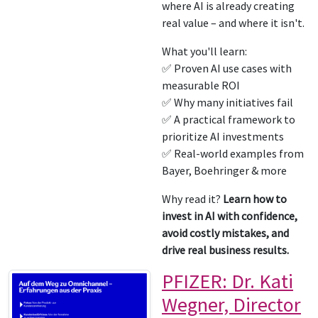
where AI is already creating
real value – and where it isn't.
What you'll learn:
✅ Proven AI use cases with
measurable ROI
✅ Why many initiatives fail
✅ A practical framework to
prioritize AI investments
✅ Real-world examples from
Bayer, Boehringer & more
Why read it?
Learn how to
invest in AI with confidence,
avoid costly mistakes, and
drive real business results.
PFIZER: Dr. Kati
Wegner, Director