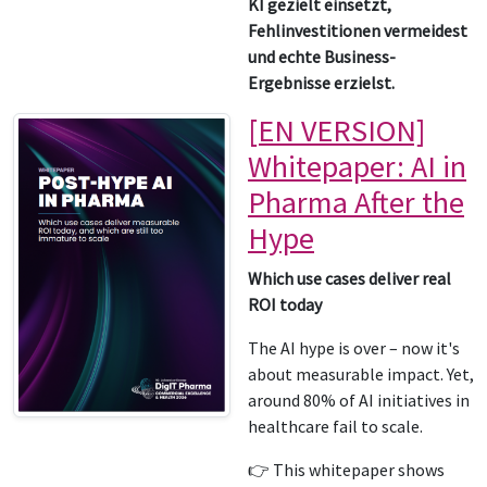
KI gezielt einsetzt,
Fehlinvestitionen vermeidest
und echte Business-
Ergebnisse erzielst.
[EN VERSION]
Whitepaper: AI in
Pharma After the
Hype
Which use cases deliver real
ROI today
The AI hype is over – now it's
about measurable impact. Yet,
around 80% of AI initiatives in
healthcare fail to scale.
👉 This whitepaper shows