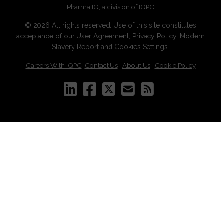
Pharma IQ, a division of
IQPC
© 2026 All rights reserved. Use of this site constitutes
acceptance of our
User Agreement
,
Privacy Policy
,
Modern
Slavery Report
and
Cookies Settings
.
Careers With IQPC
|
Contact Us
|
About Us
|
Cookie Policy