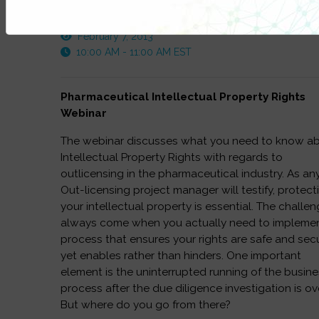
This FREE webinar was recorded on:
February 7, 2013
10:00 AM - 11:00 AM EST
Pharmaceutical Intellectual Property Rights
Webinar
The webinar discusses what you need to know a
Intellectual Property Rights with regards to
outlicensing in the pharmaceutical industry. As an
Out-licensing project manager will testify, protect
your intellectual property is essential. The challe
always come when you actually need to impleme
process that ensures your rights are safe and sec
yet enables rather than hinders. One important
element is the uninterrupted running of the busin
process after the due diligence investigation is ov
But where do you go from there?