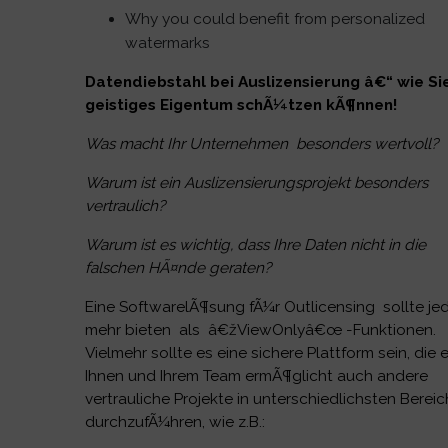
Why you could benefit from personalized
watermarks
Datendiebstahl bei Auslizensierung â€“ wie Sie
geistiges Eigentum schÃ¼tzen kÃ¶nnen!
Was macht Ihr Unternehmen besonders wertvoll?
Warum ist ein Auslizensierungsprojekt besonders
vertraulich?
Warum ist es wichtig, dass Ihre Daten nicht in die
falschen HÃ¤nde geraten?
Eine SoftwarelÃ¶sung fÃ¼r Outlicensing sollte j
mehr bieten als â€žViewOnlyâ€œ -Funktionen.
Vielmehr sollte es eine sichere Plattform sein, die 
Ihnen und Ihrem Team ermÃ¶glicht auch andere
vertrauliche Projekte in unterschiedlichsten Berei
durchzufÃ¼hren, wie z.B.: