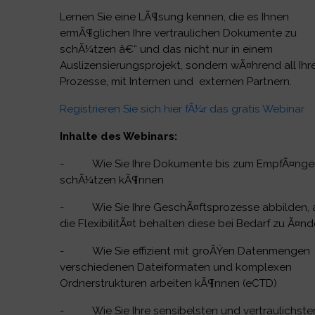
Lernen Sie eine LÃ¶sung kennen, die es Ihnen
ermÃ¶glichen Ihre vertraulichen Dokumente zu
schÃ¼tzen â€“ und das nicht nur in einem
Auslizensierungsprojekt, sondern wÃ¤hrend all Ihr
Prozesse, mit Internen und externen Partnern.
Registrieren Sie sich hier fÃ¼r das gratis Webinar
Inhalte des Webinars:
- Wie Sie Ihre Dokumente bis zum EmpfÃ¤nge
schÃ¼tzen kÃ¶nnen
- Wie Sie Ihre GeschÃ¤ftsprozesse abbilden, 
die FlexibilitÃ¤t behalten diese bei Bedarf zu Ã¤nd
- Wie Sie effizient mit groÃŸen Datenmengen
verschiedenen Dateiformaten und komplexen
Ordnerstrukturen arbeiten kÃ¶nnen (eCTD)
- Wie Sie Ihre sensibelsten und vertraulichste