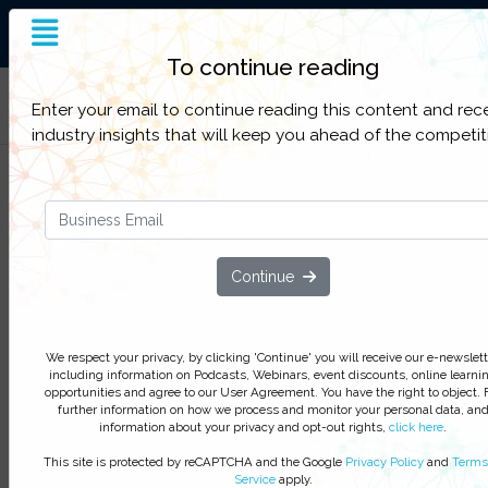
Insight and Inspiration for
Pharma Professionals
To continue reading
Filter Categories
Enter your email to continue reading this content and rec
industry insights that will keep you ahead of the competit
Pharmaceutical Intellectual
Property Rights Webinar
We respect your privacy, by clicking ‘Watch On Deman
Continue
you agree to receive our e-newsletter, including inform
on Podcasts, Webinars, event discounts and online lear
opportunities. For further information on how we proce
We respect your privacy, by clicking 'Continue' you will receive our e-newslett
monitor your personal data click
here
. You can
unsubsc
including information on Podcasts, Webinars, event discounts, online learni
at anytime.
opportunities and agree to our User Agreement. You have the right to object. 
further information on how we process and monitor your personal data, an
Watch On-Demand
information about your privacy and opt-out rights,
click here
.
This site is protected by reCAPTCHA and the Google
Privacy Policy
and
Terms
Service
apply.