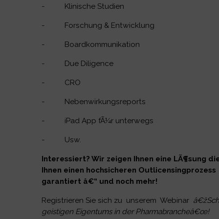
- Klinische Studien
- Forschung & Entwicklung
- Boardkommunikation
- Due Diligence
- CRO
- Nebenwirkungsreports
- iPad App fÃ¼r unterwegs
- Usw.
Interessiert? Wir zeigen Ihnen eine LÃ¶sung di
Ihnen einen hochsicheren Outlicensingprozess
garantiert â€“ und noch mehr!
Registrieren Sie sich zu unserem Webinar
â€žSch
geistigen Eigentums in der Pharmabrancheâ€œ!